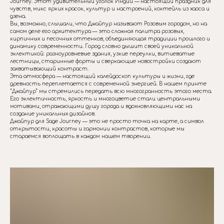
Journey. Этот удивительный уголок Индии — настоящий праздник для
чувств, микс ярких красок, культур и настроений, коктейль из хаоса и
дзена.
Вы, возможно, слышали, что Джайпур называют Розовым городом, но на
самом деле его архитектура — это сложная палитра розовых,
кирпичных и песочных оттенков, объединяющая традиции прошлого и
динамику современности. Город словно дышит своей уникальной
эклектикой: разноуровневые здания, узкие переулки, витиеватые
лестницы, старинные форты и сверкающие новостройки создают
захватывающий контраст.
Эта атмосфера — настоящий калейдоскоп культуры и жизни, где
древность переплетается с современной энергией. В нашем принте
“Джайпур” мы стремились передать всю многогранность этого места.
Его эклектичность, яркость и многоцветие стали центральными
мотивами, отражающими душу города и вдохновляющими нас на
создание уникальных дизайнов.
Джайпур для Sage Journey — это не просто точка на карте, а символ
открытости, красоты и гармонии контрастов, которые мы
стараемся воплощать в каждом нашем творении.