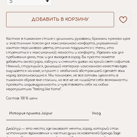
ДОБАВИТЬ В КОРЗИНУ
Костюм в пижамном стиле с длинными рукавами, брюками прямого кроя
и эластичным поясом для максимального комфорта, украшенный
кантом персикового цвета, отлично подружится с теми, кто
стремиться к максимальной легкости и комфорту. Идеален как для
пребывания дома, так и для выходов в город. Вы просто можете
добавить аксессуары, каблуки и сменить диван на яркий свет софитов.
Нежный, струящийся, дышащий материал изысканного качества едва
ощущается на коже, а принт с необычной абстракцией сделает ваш
наряд запоминающимся. Мы понимаем, не все готовы щеголять в
пижамном образе вне спальни, но все же не лишайте себя возможности
проявить индивидуальность и чувствовать себя на любых
мероприятиях “feeling like home”.
Состав: 100 % шелк
История принта Jaipur
Уход
Джайпур — это место, где оживают мечты, город, который стал
источником вдохновения и частью души основателей бренда Sage